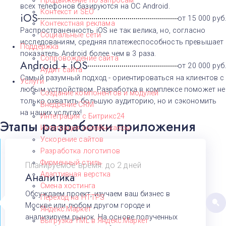
Продвижение по запросам
всех телефонов базируются на ОС Android.
Контекст и SEO
iOS
от 15 000 руб.
Контекстная реклама
Распространенность iOS не так велика, но, согласно
Социальные сети
исследованиям, средняя платежеспособность превышает
Поддержка
показатель Android более чем в 3 раза.
Сопровождение сайта
Android + iOS
от 20 000 руб.
Аудит сайта
Самый разумный подход - ориентироваться на клиентов с
Услуги
любым устройством. Разработка в комплексе поможет не
Создание компонентов и модулей
только охватить большую аудиторию, но и сэкономить
Внедрение CRM
на наших услугах!
Интеграция с Битрикс24
Этапы разработки приложения
Интеграция онлайн-кассы
Ускорение сайтов
Разработка логотипов
Фирменный стиль
Планируемое время: до 2 дней
Аналитика
Адаптивная верстка
Смена хостинга
Обсуждаем проект, изучаем ваш бизнес в
Переход на HTTPS
Москве или любом другом городе и
Яндекс.Маркет
анализируем рынок. На основе полученных
Выгрузка YML в Яндекс.Маркет