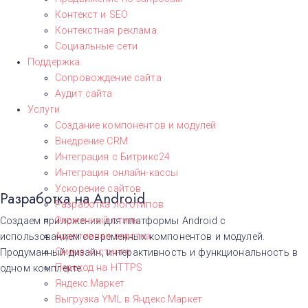
Контекст и SEO
Контекстная реклама
Социальные сети
Поддержка
Сопровождение сайта
Аудит сайта
Услуги
Создание компонентов и модулей
Внедрение CRM
Интеграция с Битрикс24
Интеграция онлайн-кассы
Ускорение сайтов
Разработка на Android
Разработка логотипов
Фирменный стиль
Создаем приложения для платформы Android с
Адаптивная верстка
использованием современных компонентов и модулей.
Смена хостинга
Продуманный дизайн, интерактивность и функциональность в
Переход на HTTPS
одном комплекте.
Яндекс.Маркет
Выгрузка YML в Яндекс.Маркет