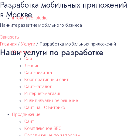
Разработка мобильных приложений
Москва
в Москве
info@fasol.studio
Начните развитие мобильного бизнеса
Заказать
Главная
/
Услуги
/
Разработка мобильных приложений
Наши услуги по разработке
Создание
Сайт
Лендинг
Сайт-визитка
Корпоративный сайт
Сайт-каталог
Интернет-магазин
Индивидуальное решение
Сайт на 1С Битрикс
Продвижение
Сайт
Комплексное SEO
Продвижение по запросам