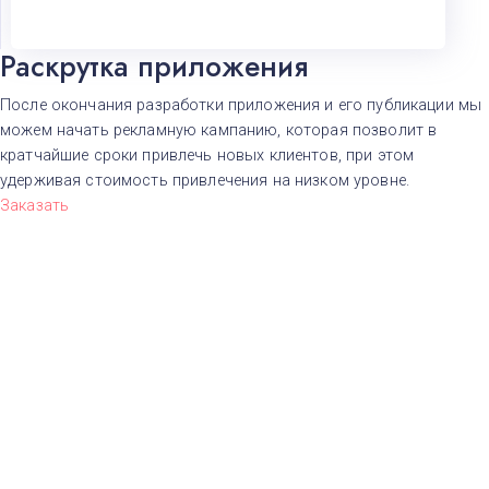
Н
Нижний Новгород
Новосибирск​
Раскрутка приложения
О
После окончания разработки приложения и его публикации мы
Омск
можем начать рекламную кампанию, которая позволит в
П
кратчайшие сроки привлечь новых клиентов, при этом
Пермь
Р
удерживая стоимость привлечения на низком уровне.
Ростов-на-Дону
Заказать
С
Самара
Санкт-Петербург
Т
Тверь
У
Уфа
Ч
Челябинск