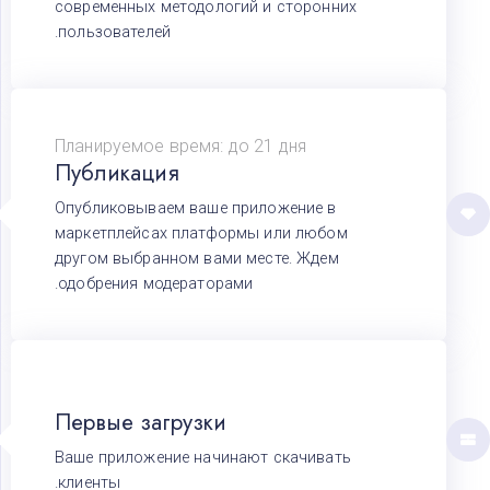
современных методологий и сторонних
пользователей.
Планируемое время: до 21 дня
Публикация
Опубликовываем ваше приложение в
А
маркетплейсах платформы или любом
Архангельск
другом выбранном вами месте. Ждем
В
одобрения модераторами.
Волгоград
Воронеж
Е
Екатеринбург
К
Первые загрузки
Казань
Красноярск
М
Ваше приложение начинают скачивать
Москва
клиенты.