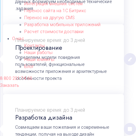
данных формируем необходимые технические
Интеграция внешних систем
задания.
Перенос сайта на 1С Битрикс
Перенос на другую CMS​
Разработка мобильных приложений
Расчет стоимости доставки
О нас
Планируемое время: до 3 дней
Проектирование
Контакты
Наши работы
Определяем модели поведения
Наши клиенты
пользователей, функциональные
Блог
возможности приложения и архитектурные
особенности проекта.
8 800 201 74 60
Заказать
Планируемое время: до 3 дней
Разработка дизайна
Совмещаем ваши пожелания и современные
тенденции, получая на выходе дизайн