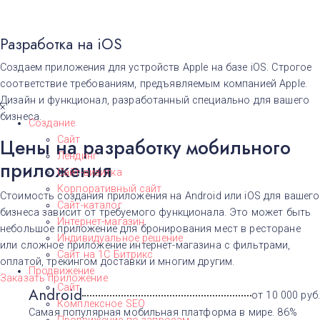
Разработка на iOS
Создаем приложения для устройств Apple на базе iOS. Строгое
соответствие требованиям, предъявляемым компанией Apple.
Дизайн и функционал, разработанный специально для вашего
×
бизнеса.
Создание
Сайт
Цены на разработку мобильного
Лендинг
приложения
Сайт-визитка
Корпоративный сайт
Стоимость создания приложения на Android или iOS для вашего
Сайт-каталог
бизнеса зависит от требуемого функционала. Это может быть
Интернет-магазин
небольшое приложение для бронирования мест в ресторане
Индивидуальное решение
или сложное приложение интернет-магазина с фильтрами,
Сайт на 1С Битрикс
оплатой, трекингом доставки и многим другим.
Продвижение
Заказать приложение
Сайт
Android
от 10 000 руб.
Комплексное SEO
Самая популярная мобильная платформа в мире. 86%