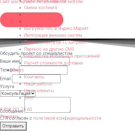
Адаптивная верстка
Сайт мастерской эксклюзивной мебели
Самара
Смена хостинга
Санкт-Петербург
Переход на HTTPS
Т
Загрузить еще
Яндекс.Маркет
Тверь
Выгрузка YML в Яндекс.Маркет
У
Интеграция внешних систем
Уфа
Перенос сайта на 1С Битрикс
Ч
Перенос на другую CMS​
Челябинск
Обсудить проект со специалистом
Разработка мобильных приложений
Ваше имя
Расчет стоимости доставки
О нас
Телефон
Контакты
Email
Наши работы
Услуга
Наши клиенты
Блог
8 800 201 74 60
Сообщение
Заказать
Я согласен с
политикой конфиденциальности
Отправить