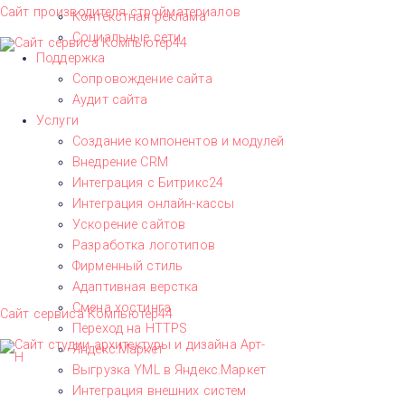
Сайт производителя стройматериалов
Контекстная реклама
Социальные сети
Поддержка
Сопровождение сайта
Аудит сайта
Услуги
Создание компонентов и модулей
Внедрение CRM
Интеграция с Битрикс24
Интеграция онлайн-кассы
Ускорение сайтов
Разработка логотипов
Фирменный стиль
Адаптивная верстка
Смена хостинга
Сайт сервиса Компьютер44
Переход на HTTPS
Яндекс.Маркет
Выгрузка YML в Яндекс.Маркет
Интеграция внешних систем