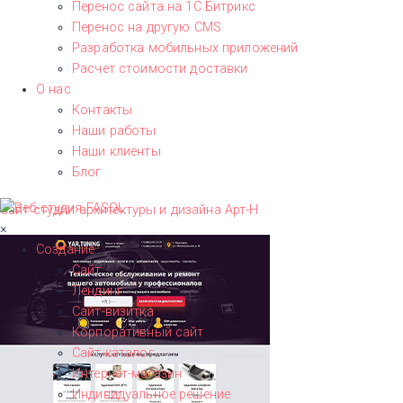
Перенос сайта на 1С Битрикс
Перенос на другую CMS​
Разработка мобильных приложений
Расчет стоимости доставки
О нас
Контакты
Наши работы
Наши клиенты
Блог
Сайт студии архитектуры и дизайна Арт-Н
×
Создание
Сайт
Лендинг
Сайт-визитка
Корпоративный сайт
Сайт-каталог
Интернет-магазин
Индивидуальное решение
А